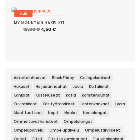
10,00 €.
4,50 €.
ALE!
MY MOUNTAIN HÄKEL KIT
Alkuperäinen
Nykyinen
10,00
€
4,50
€
hinta
hinta
oli:
on:
10,00 €.
4,50 €.
Askarteluhuovat
Black Friday
Collegekankaat
Hakaset
Heijastinnauhat
Joulu
Kaitaliinat
Kankaat
Kasterusetit
Katia
Koristenauhat
Kuviotrikoot
Käsityötarvikeet
Lastenkankaat
Lycra
Muut tuotteet
Napit
Neulat
Neulelangat
Ommeltavat koristeet
Ompelulangat
Ompelupalvelu
Ompelupalvelu
Ompelutarvikkeet
Outlet
Pitsit
Pitsit ja kuminauhat
Puuvillakankaat