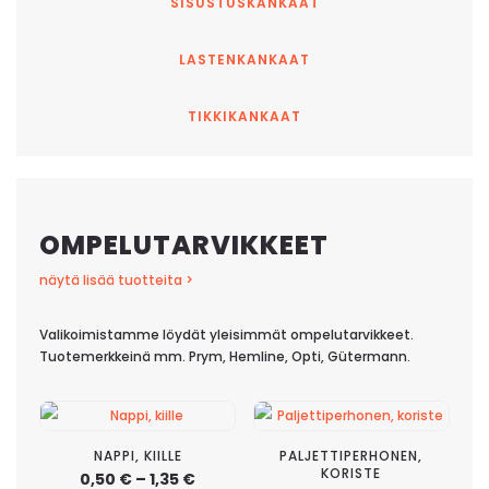
SISUSTUSKANKAAT
LASTENKANKAAT
TIKKIKANKAAT
OMPELUTARVIKKEET
näytä lisää tuotteita >
Valikoimistamme löydät yleisimmät ompelutarvikkeet.
Tuotemerkkeinä mm. Prym, Hemline, Opti, Gütermann.
NAPPI, KIILLE
PALJETTIPERHONEN,
KORISTE
Hintaluokka:
0,50
€
–
1,35
€