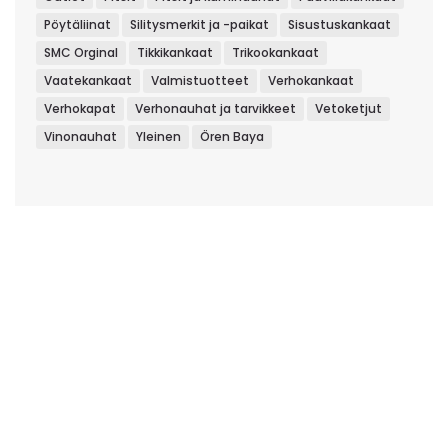
Pöytäliinat
Silitysmerkit ja -paikat
Sisustuskankaat
SMC Orginal
Tikkikankaat
Trikookankaat
Vaatekankaat
Valmistuotteet
Verhokankaat
Verhokapat
Verhonauhat ja tarvikkeet
Vetoketjut
Vinonauhat
Yleinen
Ören Baya
KANGASKAUPPA
LEMPÄÄLÄSSÄ