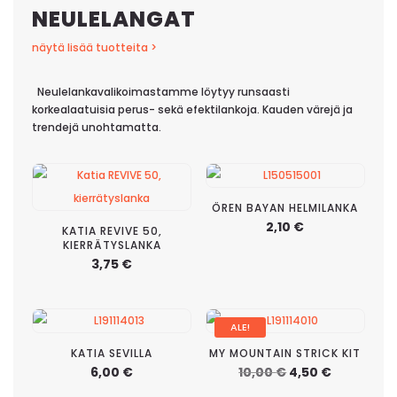
NEULELANGAT
näytä lisää tuotteita >
Neulelankavalikoimastamme löytyy runsaasti
korkealaatuisia perus- sekä efektilankoja. Kauden värejä ja
trendejä unohtamatta.
ÖREN BAYAN HELMILANKA
2,10
€
KATIA REVIVE 50,
KIERRÄTYSLANKA
3,75
€
ALE!
KATIA SEVILLA
MY MOUNTAIN STRICK KIT
Alkuperäinen
Nykyinen
6,00
€
10,00
€
4,50
€
hinta
hinta
oli:
on: