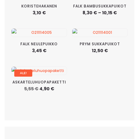
KORISTEHAKANEN
FALK BAMBUSUKKAPUIKOT
Hintaluo
3,10
€
8,30
€
–
10,15
€
8,30 €
-
10,15 €
FALK NEULEPUIKKO
PRYM SUKKAPUIKOT
3,45
€
12,50
€
ALE!
ASKARTELUHUOPAPAKETTI
Alkuperäinen
Nykyinen
5,55
€
4,90
€
hinta
hinta
oli:
on:
5,55 €.
4,90 €.