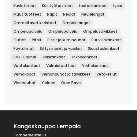
Kuviotrikoot
Käsityötarvikeet
Lastenkankaat
Lycra
Muut tuotteet
Napit
Neulat
Neulelangat
Ommeltavat koristeet
Ompelulangat
Ompelupalvelu
Ompelupalvelu
Ompelutarvikkeet
Outlet
Pitsit
Pitsit ja kuminauhat
Puuvillakankaat
Pöytäliinat
Silitysmerkit ja -paikat
Sisustuskankaat
SMC Orginal
Tikkikankaat
Trikookankaat
Vaatekankaat
Valmistuotteet
Verhokankaat
Verhokapat
Verhonauhat ja tarvikkeet
Vetoketjut
Vinonauhat
Yleinen
Ören Baya
Kangaskauppa Lempala
Tampereentie 19