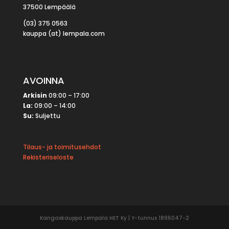
37500 Lempäälä
(03) 375 0563
kauppa (at) lempala.com
AVOINNA
Arkisin
09:00 – 17:00
La:
09:00 – 14:00
Su:
Suljettu
Tilaus- ja toimitusehdot
Rekisteriseloste
Kangaskauppa Lempala HET Ky | Y-tunnus 1896047-2