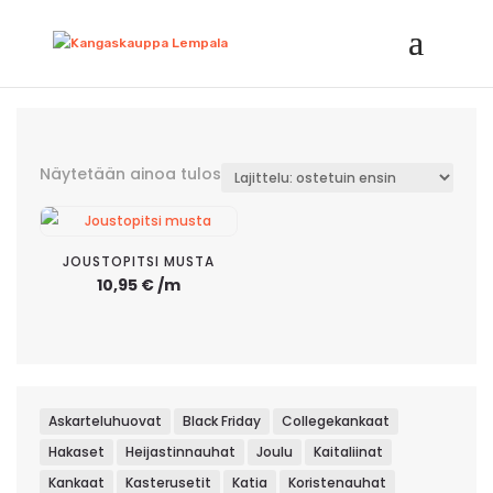
Näytetään ainoa tulos
JOUSTOPITSI MUSTA
10,95
€
/m
Askarteluhuovat
Black Friday
Collegekankaat
Hakaset
Heijastinnauhat
Joulu
Kaitaliinat
Kankaat
Kasterusetit
Katia
Koristenauhat