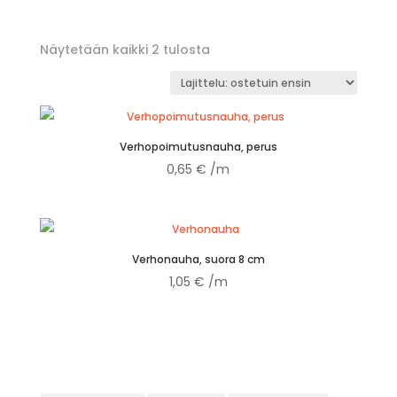
Suosituimmat
Näytetään kaikki 2 tulosta
ensin
Verhopoimutusnauha, perus
0,65
€
/m
Verhonauha, suora 8 cm
1,05
€
/m