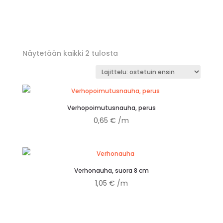
Suosituimmat
Näytetään kaikki 2 tulosta
ensin
Verhopoimutusnauha, perus
0,65
€
/m
Verhonauha, suora 8 cm
1,05
€
/m