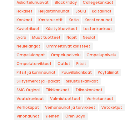
Askarteluhuovat
Black Friday
Collegekankaat
Hakaset
Heijastinnauhat
Joulu
Kaitaliinat
Kankaat
Kasterusetit
Katia
Koristenauhat
Kuviotrikoot
Käsityötarvikeet
Lastenkankaat
Lycra
Muut tuotteet
Napit
Neulat
Neulelangat
Ommeltavat koristeet
Ompelulangat
Ompelupalvelu
Ompelupalvelu
Ompelutarvikkeet
Outlet
Pitsit
Pitsit ja kuminauhat
Puuvillakankaat
Pöytäliinat
Silitysmerkit ja -paikat
Sisustuskankaat
SMC Orginal
Tikkikankaat
Trikookankaat
Vaatekankaat
Valmistuotteet
Verhokankaat
Verhokapat
Verhonauhat ja tarvikkeet
Vetoketjut
Vinonauhat
Yleinen
Ören Baya
Kangaskauppa Lempala
AVOINNA