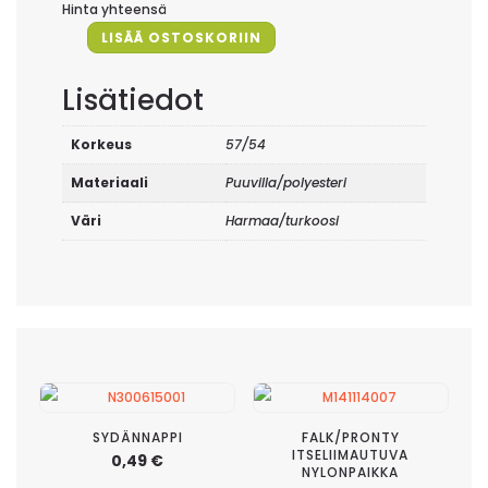
Hinta yhteensä
LISÄÄ OSTOSKORIIN
Verhokappa
Mangolia,
Lisätiedot
turkoosi
määrä
Korkeus
57/54
Materiaali
Puuvilla/polyesteri
Väri
Harmaa/turkoosi
SYDÄNNAPPI
FALK/PRONTY
ITSELIIMAUTUVA
0,49
€
NYLONPAIKKA