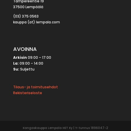
Tampereentie 19
37500 Lempäälä
(03) 375 0563
kauppa (at) lempala.com
AVOINNA
Arkisin
09:00 – 17:00
La:
09:00 – 14:00
Su:
Suljettu
Tilaus- ja toimitusehdot
Rekisteriseloste
Kangaskauppa Lempala HET Ky | Y-tunnus 1896047-2