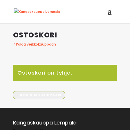
OSTOSKORI
< Palaa verkkokauppaan
Ostoskori on tyhjä.
TAKAISIN KAUPPAAN
Kangaskauppa Lempala