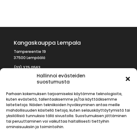
Kangaskauppa Lempala
Tampereentie 19
37500 Lempäälä
(03) 375 0563
kauppa (at) lempala.com
Hallinnoi evästeiden
suostumusta
Parhaan kokemuksen tarjoamiseksi käytämme teknologioita,
kuten evästeitä, tallentaaksemme ja/tai käyttääksemme
AVOINNA
laitetietoja. Näiden tekniikoiden hyväksyminen antaa meille
mahdollisuuden käsitellä tietoja, kuten selauskäyttäytymistä tai
Arkisin
09:00 – 17:00
yksilöllisiä tunnuksia tällä sivustolla. Suostumuksen jättäminen
La:
09:00 – 14:00
tai peruuttaminen voi vaikuttaa haitallisesti tiettyihin
Su:
Suljettu
ominaisuuksiin ja toimintoihin.