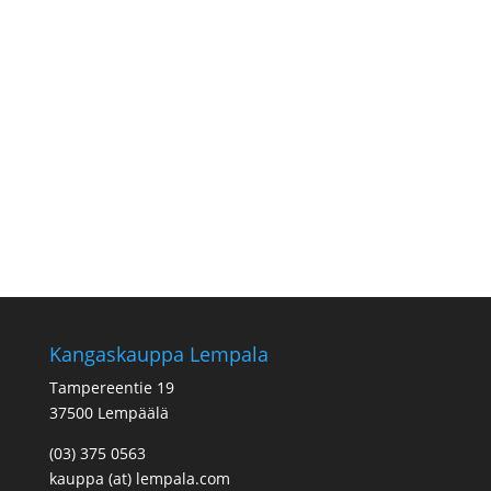
Kangaskauppa Lempala
Tampereentie 19
37500 Lempäälä
(03) 375 0563
kauppa (at) lempala.com