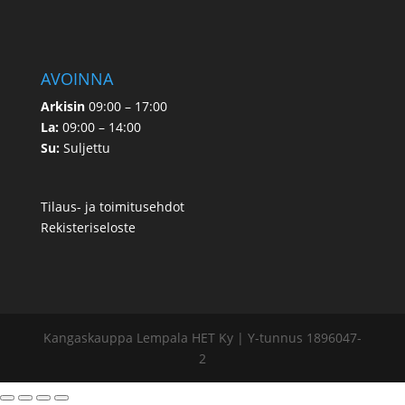
AVOINNA
Arkisin
09:00 – 17:00
La:
09:00 – 14:00
Su:
Suljettu
Tilaus- ja toimitusehdot
Rekisteriseloste
Kangaskauppa Lempala HET Ky | Y-tunnus 1896047-
2