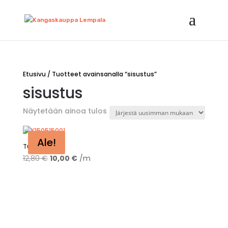
Etusivu
/ Tuotteet avainsanalla “sisustus”
sisustus
Näytetään ainoa tulos
Ale!
Tuolit
Alkuperäinen
Nykyinen
12,80
€
10,00
€
/m
hinta
hinta
oli:
on:
12,80 €.
10,00 €.