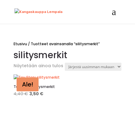
Etusivu
/ Tuotteet avainsanalla “silitysmerkit”
silitysmerkit
Näytetään ainoa tulos
Ale!
Toy Story silitysmerkit
Alkuperäinen
Nykyinen
4,40
€
3,50
€
hinta
hinta
oli:
on:
4,40 €.
3,50 €.