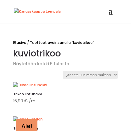
Etusivu
/ Tuotteet avainsanalla “kuviotrikoo”
kuviotrikoo
Sorted
Näytetään kaikki 5 tulosta
by
latest
Trikoo lintuhäkki
16,90
€
/m
Ale!
Trikoo London