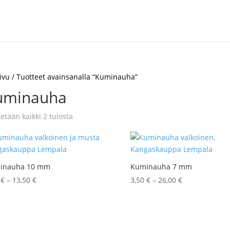
ivu
/ Tuotteet avainsanalla “Kuminauha”
uminauha
Sorted
etään kaikki 2 tulosta
by
latest
inauha 10 mm
Kuminauha 7 mm
Hintaluokka:
Hintaluokka:
5
€
–
13,50
€
3,50
€
–
26,00
€
3,75 €
3,50 €
-
-
13,50 €
26,00 €