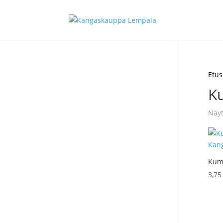
Etus
K
Näyt
Kum
3,7