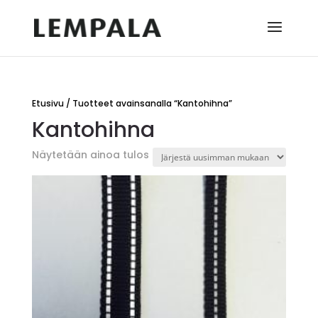
Etusivu
/ Tuotteet avainsanalla “Kantohihna”
Kantohihna
Näytetään ainoa tulos