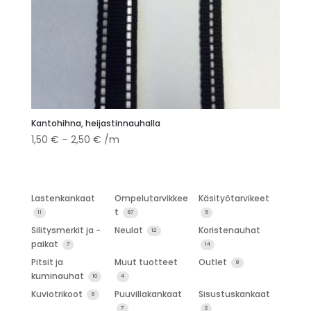
Kantohihna, heijastinnauhalla
Hintaluokka:
1,50
€
–
2,50
€
/m
1,50 €
-
2,50 €
Lastenkankaat
Ompelutarvikkee
Käsityötarvikeet
t
11
67
5
Silitysmerkit ja -
Neulat
Koristenauhat
12
paikat
7
14
Pitsit ja
Muut tuotteet
Outlet
8
kuminauhat
10
4
Kuviotrikoot
Puuvillakankaat
Sisustuskankaat
8
7
2