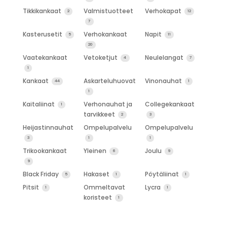
Tikkikankaat
Valmistuotteet
Verhokapat
2
12
7
Kasterusetit
Verhokankaat
Napit
5
11
20
Vaatekankaat
Vetoketjut
Neulelangat
4
7
1
Kankaat
Askarteluhuovat
Vinonauhat
44
1
1
Kaitaliinat
Verhonauhat ja
Collegekankaat
1
tarvikkeet
2
3
Heijastinnauhat
Ompelupalvelu
Ompelupalvelu
3
1
1
Trikookankaat
Yleinen
Joulu
6
9
9
Black Friday
Hakaset
Pöytäliinat
5
1
1
Pitsit
Ommeltavat
Lycra
1
1
koristeet
1