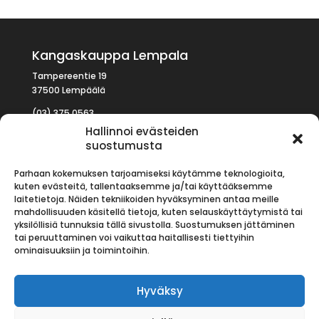
Kangaskauppa Lempala
Tampereentie 19
37500 Lempäälä
(03) 375 0563
kauppa (at) lempala.com
Hallinnoi evästeiden
suostumusta
Parhaan kokemuksen tarjoamiseksi käytämme teknologioita,
kuten evästeitä, tallentaaksemme ja/tai käyttääksemme
AVOINNA
laitetietoja. Näiden tekniikoiden hyväksyminen antaa meille
mahdollisuuden käsitellä tietoja, kuten selauskäyttäytymistä tai
Arkisin
09:00 – 17:00
yksilöllisiä tunnuksia tällä sivustolla. Suostumuksen jättäminen
La:
09:00 – 14:00
tai peruuttaminen voi vaikuttaa haitallisesti tiettyihin
Su:
Suljettu
ominaisuuksiin ja toimintoihin.
Tilaus- ja toimitusehdot
Hyväksy
Rekisteriseloste