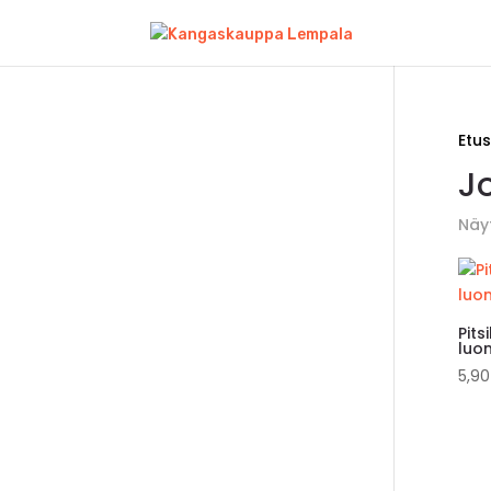
Etus
J
Näy
Pits
luo
5,9