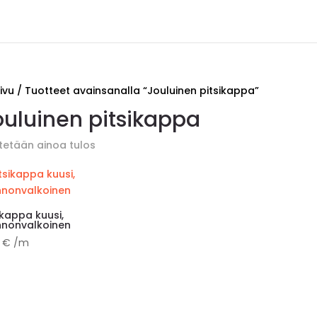
ivu
/ Tuotteet avainsanalla “Jouluinen pitsikappa”
ouluinen pitsikappa
tetään ainoa tulos
ikappa kuusi,
nnonvalkoinen
0
€
/m