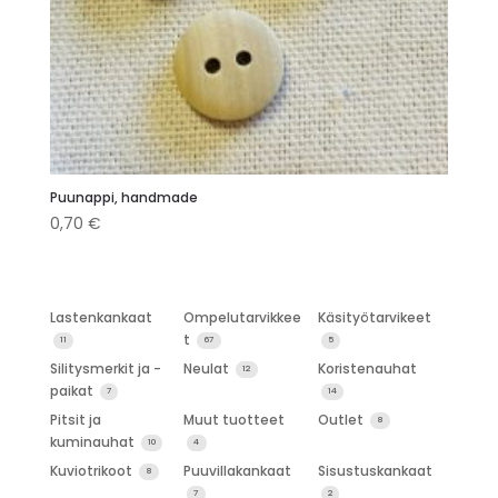
Puunappi, handmade
0,70
€
Lastenkankaat
Ompelutarvikkee
Käsityötarvikeet
t
11
67
5
Silitysmerkit ja -
Neulat
Koristenauhat
12
paikat
7
14
Pitsit ja
Muut tuotteet
Outlet
8
kuminauhat
10
4
Kuviotrikoot
Puuvillakankaat
Sisustuskankaat
8
7
2