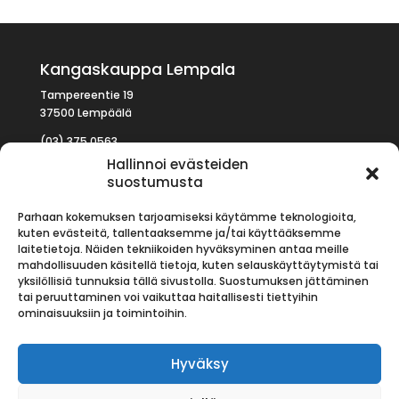
Kangaskauppa Lempala
Tampereentie 19
37500 Lempäälä
(03) 375 0563
kauppa (at) lempala.com
Hallinnoi evästeiden
suostumusta
Parhaan kokemuksen tarjoamiseksi käytämme teknologioita,
kuten evästeitä, tallentaaksemme ja/tai käyttääksemme
AVOINNA
laitetietoja. Näiden tekniikoiden hyväksyminen antaa meille
mahdollisuuden käsitellä tietoja, kuten selauskäyttäytymistä tai
Arkisin
09:00 – 17:00
yksilöllisiä tunnuksia tällä sivustolla. Suostumuksen jättäminen
La:
09:00 – 14:00
tai peruuttaminen voi vaikuttaa haitallisesti tiettyihin
Su:
Suljettu
ominaisuuksiin ja toimintoihin.
Tilaus- ja toimitusehdot
Hyväksy
Rekisteriseloste