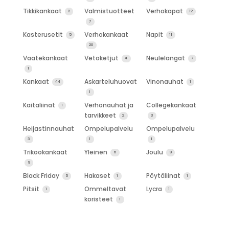
Tikkikankaat
Valmistuotteet
Verhokapat
2
12
7
Kasterusetit
Verhokankaat
Napit
5
11
20
Vaatekankaat
Vetoketjut
Neulelangat
4
7
1
Kankaat
Askarteluhuovat
Vinonauhat
44
1
1
Kaitaliinat
Verhonauhat ja
Collegekankaat
1
tarvikkeet
2
3
Heijastinnauhat
Ompelupalvelu
Ompelupalvelu
3
1
1
Trikookankaat
Yleinen
Joulu
6
9
9
Black Friday
Hakaset
Pöytäliinat
5
1
1
Pitsit
Ommeltavat
Lycra
1
1
koristeet
1