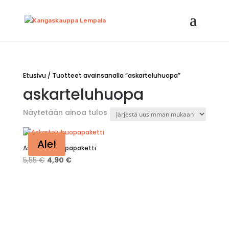
Etusivu
/ Tuotteet avainsanalla “askarteluhuopa”
askarteluhuopa
Näytetään ainoa tulos
Ale!
Askarteluhuopapaketti
Alkuperäinen
Nykyinen
5,55
€
4,90
€
hinta
hinta
oli:
on:
5,55 €.
4,90 €.