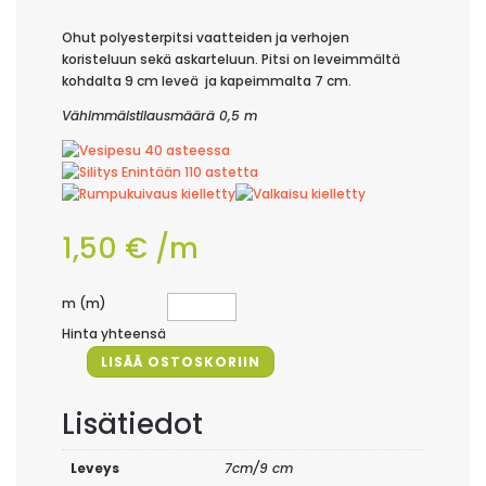
Ohut polyesterpitsi vaatteiden ja verhojen
koristeluun sekä askarteluun. Pitsi on leveimmältä
kohdalta 9 cm leveä ja kapeimmalta 7 cm.
Vähimmäistilausmäärä 0,5 m
1,50
€
/m
m (m)
Hinta yhteensä
LISÄÄ OSTOSKORIIN
Vaaleansininen
polyesterpitsi
Lisätiedot
määrä
Leveys
7cm/9 cm