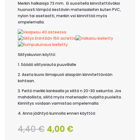
Merkin halkaisija 73 mm. Ei suositella kiinnitettäväksi
huonosti lämpöä kestäviin materiaaleihin kuten PVC,
nylon tai asetaatti, merkin voi kiinnittää myös
ompelemalla.
Silityskuvion käyttö:
1. Säädä silitysrauta puuvillalle
2. Aseta kuvio liimapuoli alaspäin kiinnitettävään
kohtaan.
3. Peitä merkki kankaalla ja silitä n 20-30 sekuntia. Jos
mahdollista, silitä myös materiaalin nurjalta puolelta.
Kiinnitys voidaan varmistaa ompelemalla.
4. Anna jäähtyä kunnolla ennen käyttöä
Alkuperäinen
Nykyinen
4,40
€
4,00
€
hinta
hinta