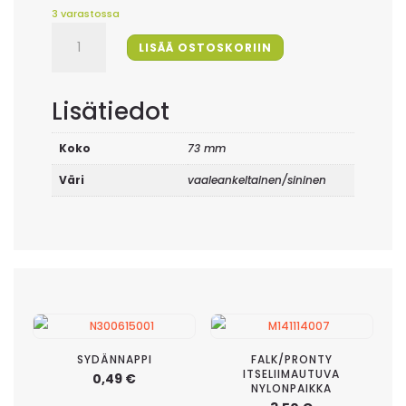
oli:
on:
4,40 €.
4,00 €.
3 varastossa
Silityskuva,
LISÄÄ OSTOSKORIIN
Planes
määrä
Lisätiedot
Koko
73 mm
Väri
vaaleankeltainen/sininen
SYDÄNNAPPI
FALK/PRONTY
ITSELIIMAUTUVA
0,49
€
NYLONPAIKKA