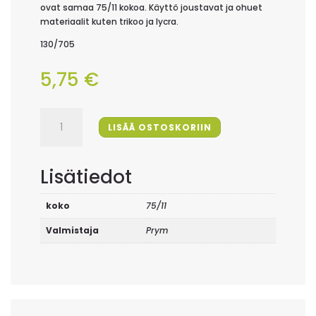
ovat samaa 75/11 kokoa. Käyttö joustavat ja ohuet
materiaalit kuten trikoo ja lycra.
130/705
5,75
€
Prym
LISÄÄ OSTOSKORIIN
stretch-
neula
määrä
Lisätiedot
koko
75/11
Valmistaja
Prym