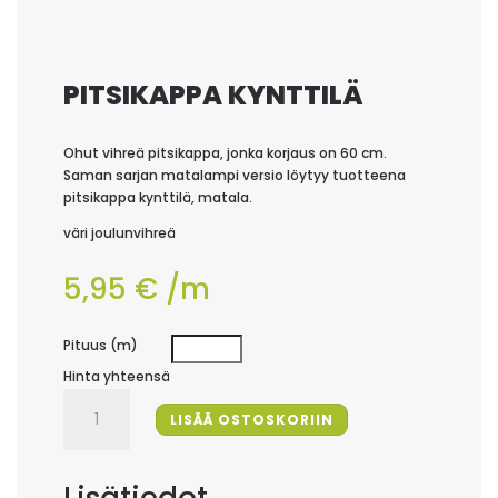
PITSIKAPPA KYNTTILÄ
Ohut vihreä pitsikappa, jonka korjaus on 60 cm.
Saman sarjan matalampi versio löytyy tuotteena
pitsikappa kynttilä, matala.
väri joulunvihreä
5,95
€
/m
Pituus (m)
Hinta yhteensä
Pitsikappa
LISÄÄ OSTOSKORIIN
kynttilä
määrä