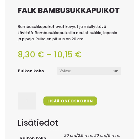
FALK BAMBUSUKKAPUIKOT
Bambusukkapuikot ovat kevyet ja miellyttävä
käyttää. Bambusukkapuikoilla neulot sukkia, lapasia
ja pipoja. Puikojen pituus on 20 cm.
Hintaluokka:
8,30
€
–
10,15
€
8,30 €
-
10,15 €
Puikon koko
Falk
LISÄÄ OSTOSKORIIN
Bambusukkapuikot
määrä
Lisätiedot
20 cm/2,5 mm, 20 cm/5 mm,
Puikon koko